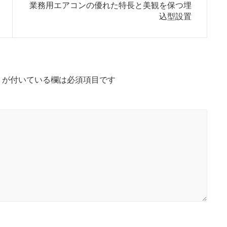
N
業務用エアコンの優れた特長と美観を保つ埋
e
込型設置
x
t
p
o
s
t
*
が付いている欄は必須項目です
: