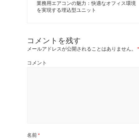
P
業務用エアコンの魅力：快適なオフィス環境
r
を実現する埋込型ユニット
e
v
i
o
コメントを残す
u
s
メールアドレスが公開されることはありません。
p
o
コメント
s
t
:
名前
*