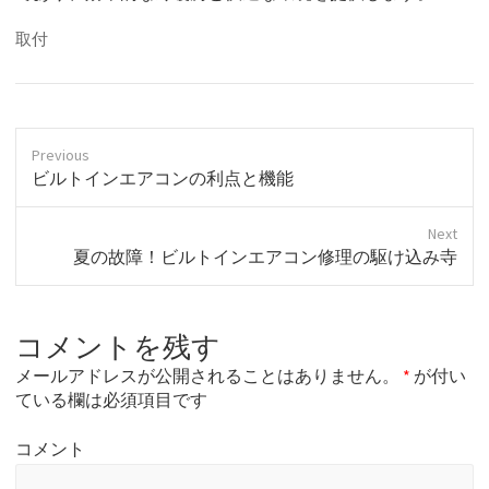
取付
Previous
P
ビルトインエアコンの利点と機能
r
e
Next
v
N
夏の故障！ビルトインエアコン修理の駆け込み寺
i
e
o
x
u
t
s
コメントを残す
p
p
o
o
メールアドレスが公開されることはありません。
*
が付い
s
s
ている欄は必須項目です
t
t
:
:
コメント