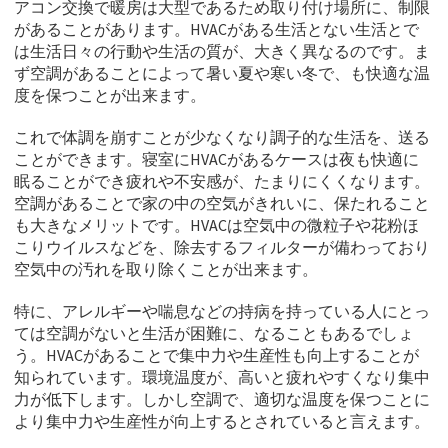
アコン交換で暖房は大型であるため取り付け場所に、制限
があることがあります。HVACがある生活とない生活とで
は生活日々の行動や生活の質が、大きく異なるのです。ま
ず空調があることによって暑い夏や寒い冬で、も快適な温
度を保つことが出来ます。
これで体調を崩すことが少なくなり調子的な生活を、送る
ことができます。寝室にHVACがあるケースは夜も快適に
眠ることができ疲れや不安感が、たまりにくくなります。
空調があることで家の中の空気がきれいに、保たれること
も大きなメリットです。HVACは空気中の微粒子や花粉ほ
こりウイルスなどを、除去するフィルターが備わっており
空気中の汚れを取り除くことが出来ます。
特に、アレルギーや喘息などの持病を持っている人にとっ
ては空調がないと生活が困難に、なることもあるでしょ
う。HVACがあることで集中力や生産性も向上することが
知られています。環境温度が、高いと疲れやすくなり集中
力が低下します。しかし空調で、適切な温度を保つことに
より集中力や生産性が向上するとされていると言えます。