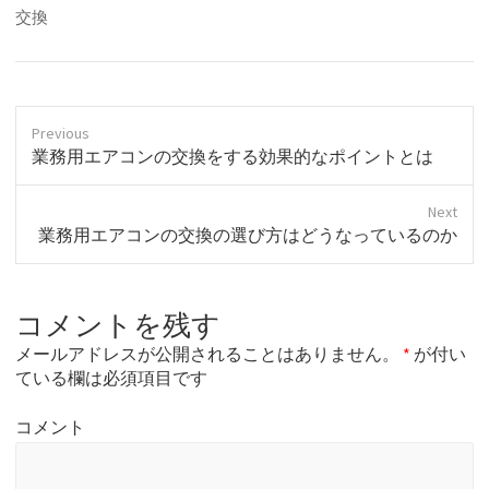
交換
Previous
P
業務用エアコンの交換をする効果的なポイントとは
r
e
Next
v
N
業務用エアコンの交換の選び方はどうなっているのか
i
e
o
x
u
t
s
コメントを残す
p
p
o
o
メールアドレスが公開されることはありません。
*
が付い
s
s
ている欄は必須項目です
t
t
:
:
コメント